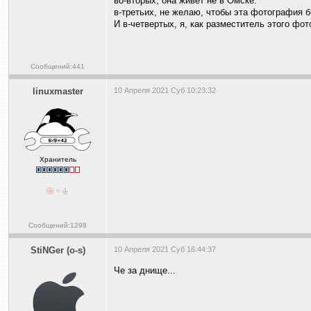
во-вторых, она живет не в Омске.
в-третьих, не желаю, чтобы эта фотография б
И в-четвертых, я, как разместитель этого фо
Сообщений:441
linuxmaster
10 Апреля 2021 Суб 10:23:32
Хранитель
Сообщений:1298
StiNGer (o-s)
10 Апреля 2021 Суб 16:44:37
Че за днище...