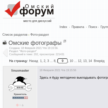
Index
·
Правила
·
Поиск
·
Груп
Список разделов
Фото-раздел
Омские фотографы
Создана:
18 Февраля 2021 Чтв 19:15:56
.
Раздел: "Фото-раздел"
Сообщений в теме: 202, просмотров: 221431
На страницу:
Назад
1
,
2
,
3
...
8
,
,
10
...
12
,
13
,
14
Вперёд
linuxmaster
18 Февраля 2021 Чтв 19:15:56
Здесь я буду методично выкладывать фотогра
Хранитель