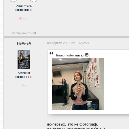
Хранитель
Сообщений:1298
НеАнеА
09 Апреля 2021 Птн 16:42:24
linuxmaster
писал
:
Активист
во-первых, это не фотограф.