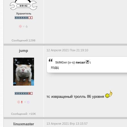
Хранитель
Сообщений:1298
jump
12 Апреля 2021 Пон 21:19:10
StiNGer (o-s)
писал
:
пздц
тс извращеный тролль 86 уровня
Сообщений: >10K
linuxmaster
13 Апреля 2021 Втр 13:15:57