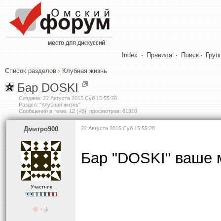
Index
·
Правила
·
Поиск
·
Груп
Список разделов
Клубная жизнь
Бар DOSKI
Создана:
22 Августа 2015 Суб 15:55:28
.
Раздел: "Клубная жизнь"
Сообщений в теме: 12 (+5), просмотров: 61810
Дмитро900
22 Августа 2015 Суб 15:55:28
Бар "DOSKI" ваше 
Участник