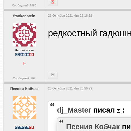
Сообщений:4486
frankenstein
28 Октября 2021 Чтв 23:18:12
редкостный гадюш
Частый гость
Сообщений:167
Псения Кобчак
28 Октября 2021 Чтв 23:50:29
dj_Master
писал
:
Псения Кобчак
пи