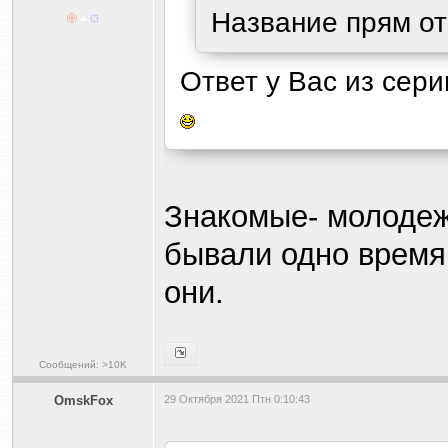
Название прям отп
Ответ у Вас из сер
Знакомые- молодежь
бывали одно время
они.
Сообщений: >10K
OmskFox
29 Октября 2021 Птн 0:10:43