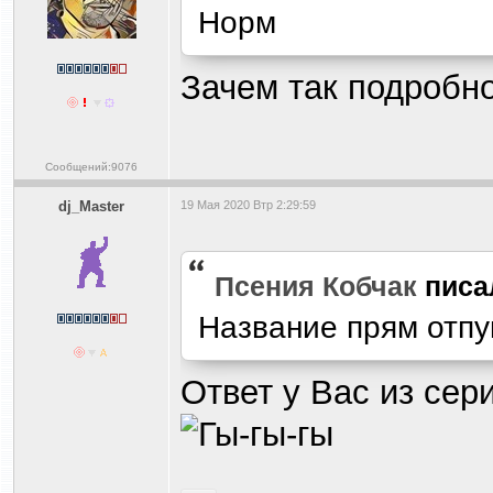
Норм
Зачем так подробн
Сообщений:9076
dj_Master
19 Мая 2020 Втр 2:29:59
Псения Кобчак
писа
Название прям отпуг
Ответ у Вас из сер