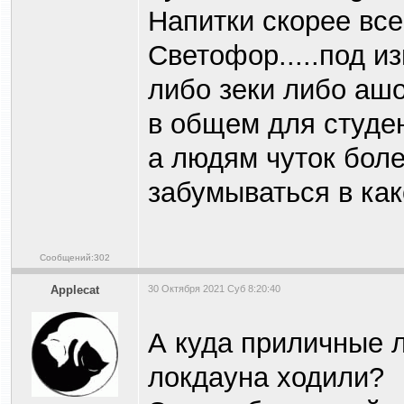
Напитки скорее все
Светофор.....под 
либо зеки либо ашот
в общем для студен
а людям чуток боле
забумываться в как
Сообщений:302
Applecat
30 Октября 2021 Суб 8:20:40
А куда приличные 
локдауна ходили?