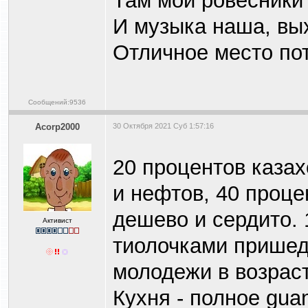
Там мои ровесники 
И музыка наша, вых
Отличное место по
Сообщений:9536
Acorp2000
30 Октября 2021 Суб 1:57:16
20 процентов казах
и нефтов, 40 проце
дешево и сердито. 
Активист
тиолочками пришед
молодежи в возраст
Кухня - полное gua