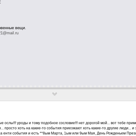
E
овенные вещи.
1@mail.ru
е ослы!!! уроды и тому подобное сословие!!! нет дорогой мой... вот тебе прим
... просто хоть на какие-то события приезжают хоть какие-то другие люди... 
... а енти события и есть **8ым Марта, 1ым или 9ым Мая, День Рожденьем Пре