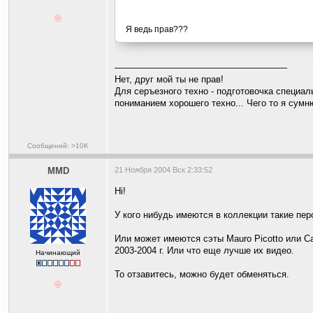
Я ведь прав???
———————————————————
Нет, друг мой ты не прав!
Для серъезного техно - подготовочка специал
пониманием хорошего техно... Чего то я сумн
Сообщений: >10K
MMD
21 Ноября 2004 Вск 2:33:52
Hi!
У кого нибудь имеются в коллекции такие перс
Или может имеются сэты Mauro Picotto или Ca
2003-2004 г. Или что еще лучше их видео.
Начинающий
То отзавитесь, можно будет обменяться.