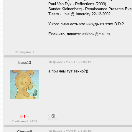
Paul Van Dyk - Reflections (2003)
Sander Kleinenberg - Renaissance Presents Eve
Tiesto - Live @ Innercity 22-12-2002
У кого либо есть что нибудь из этих DJ's?
Если что, пишите:
askbox@mail.ru
Сообщений:1
bass13
16 Декабря 2005 Птн 2:09:12
а при чем тут техно?))
Сообщений: >10K
Ctarateli
16 Декабря 2005 Птн 2:46:15