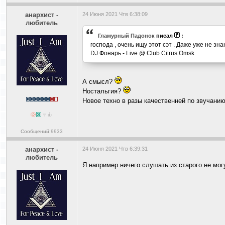
анархист -
24 Июня 2021 Чтв 6:38:09
любитель
Гламурный Падонок
писал
:
господа , очень ищу этот сэт . Даже уже не зн
DJ Фонарь - Live @ Club Citrus Omsk
А смысл?
Ностальгия?
Новое техно в разы качественней по звучани
Сообщений:9933
анархист -
24 Июня 2021 Чтв 6:39:31
любитель
Я например ничего слушать из старого не могу