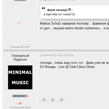
Bazile писал(а)
:
а при чем тут техно?))
Markus Schulz наверное поэтому... фамилия фр
от дел... музыки много более скопилось... и во
Сообщений:2627
Гламурный
21 Июня 2021 Пон 15:30:39
Падонок
господа , очень ищу этот сэт . Даже уже не з
DJ Фонарь - Live @ Club Citrus Omsk
Сообщений:3326