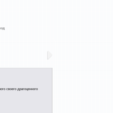
ход
ного своего драгоценного