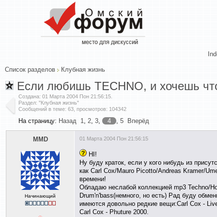
In
Список разделов
Клубная жизнь
Если любишь TECHNO, и хочешь что
Создана:
01 Марта 2004 Пон 21:56:15
.
Раздел: "Клубная жизнь"
Сообщений в теме: 63, просмотров: 104342
На страницу:
Назад
1
,
2
,
3
,
4
,
5
Вперёд
MMD
01 Марта 2004 Пон 21:56:15
HI!
Ну буду краток, если у кого нибудь из прису
как Carl Cox/Mauro Picotto/Andreas Kramer/Um
времени!
Обладаю неслабой коллекцией mp3 Techno/Ho
Drum'n'bass(немного, но есть) Рад буду обме
Начинающий
имеются довольно редкие вещи:Carl Cox - Live 
Carl Cox - Phuture 2000.