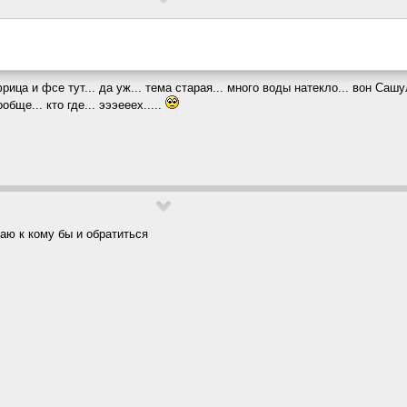
ица и фсе тут... да уж... тема старая... много воды натекло... вон Са
обще... кто где... эээееех.....
наю к кому бы и обратиться