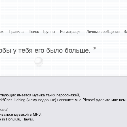
dex
·
Правила
·
Поиск
·
Группы
·
Регистрация
·
Личные сообщения
·
В
бы у тебя его было больше.
тствующих имеется музыка таких персоонажей,
ek/Chris Liebing (и ему подобные) напишите мне Please! уделите мне нем
use/
ниваться музыкой в MP3.
in Honululu, Hawaii.