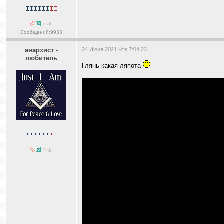
Сообщений:9933
анархист -
24 Июня 2021 Чтв 7:04:23
любитель
Глянь какая ляпота