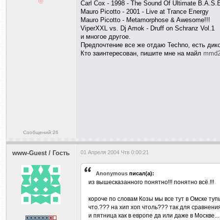
Carl Cox - 1998 - The Sound Of Ultimate B.A.S.
Mauro Picotto - 2001 - Live at Trance Energy
Mauro Picotto - Metamorphose & Awesome!!!
ViperXXL vs. Dj Amok - Druff on Schranz Vol.1
и многое другое.
Предпочтение все же отдаю Techno, есть дик
Кто заинтересован, пишите мне на майл
mmd2
Сообщений:26
www-Guest / Гость
01 Апреля 2004 Чтв 0:00:21
Anonymous
писал(а):
из вышесказанного понятно!!! понятно всё.!!!
короче по словам Козы мы все тут в Омске тупы
что.??? на хип хоп чтоль??? так для сравнения
и пятница как в европе да или даже в Москве