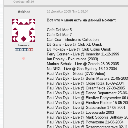
Сообщений:26
Askhat
16 Декабря 2005 Птн 1:58:04
Вот что у меня есть на данный момент:
Cafe Del Mar 5
Cafe Del Mar 7
Carl Cox - Electronic Collection
DJ Gans - Live @ Club XL Omsk
Новичок
DJ Фонарь - Live @ Club Citrus Omsk
Ferry Corsten - Live @ Innercity 11-12-1999
Ian Pooley - Excursions (2003)
Markus Schulz - Live @ Zerodb 28-08-2005
Nu NRG - Live @ Gas Sydney 16-10-2004
Paul Van Dyk - Global (DVD-Video)
Paul Van Dyk - Live @ Berlin Masters 21-05-200
Paul Van Dyk - Live @ Close Ibiza 16-09-2004
Paul Van Dyk - Live @ Creamfields 27-08-2005
Paul Van Dyk - Live @ Dance Department 25-06
Paul Van Dyk - Live @ Einslive Partyservice 06
Paul Van Dyk - Live @ Einslive Rocker 15-05-20
Paul Van Dyk - Live @ Gatecrasher 17-06-2001
Paul Van Dyk - Live @ Loveparade 2003
Paul Van Dyk - Live @ Mark Spoon's Birthday 2
Paul Van Dyk - Live @ Powerzone 21-08-2004
Paul Van Dyk - Live @ Rosenmontagsrave 02-11